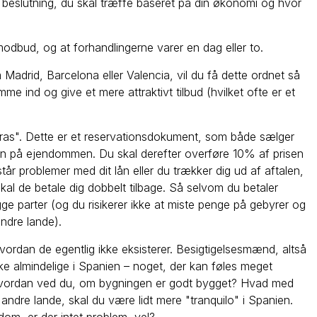
 beslutning, du skal træffe baseret på din økonomi og hvor
odbud, og at forhandlingerne varer en dag eller to.
Madrid, Barcelona eller Valencia, vil du få dette ordnet så
e ind og give et mere attraktivt tilbud (hvilket ofte er et
e arras". Dette er et reservationsdokument, som både sælger
en på ejendommen. Du skal derefter overføre 10% af prisen
år problemer med dit lån eller du trækker dig ud af aftalen,
kal de betale dig dobbelt tilbage. Så selvom du betaler
e parter (og du risikerer ikke at miste penge på gebyrer og
andre lande).
hvordan de egentlig ikke eksisterer. Besigtigelsesmænd, altså
kke almindelige i Spanien – noget, der kan føles meget
 Hvordan ved du, om bygningen er godt bygget? Hvad med
andre lande, skal du være lidt mere "tranquilo" i Spanien.