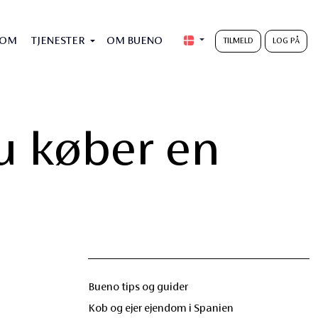
DOM
TJENESTER
OM BUENO
TILMELD
LOG PÅ
du køber en
Bueno tips og guider
Kob og ejer ejendom i Spanien