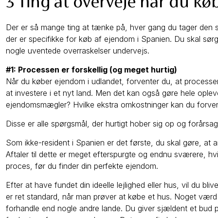
3 Ting at overveje når du k
Der er så mange ting at tænke på, hver gang du tager den 
der er specifikke for køb af ejendom i Spanien. Du skal sør
nogle uventede overraskelser undervejs.
#1: Processen er forskellig (og meget hurtig)
Når du køber ejendom i udlandet, forventer du, at processen 
at investere i et nyt land. Men det kan også gøre hele ople
ejendomsmægler? Hvilke ekstra omkostninger kan du forve
Disse er alle spørgsmål, der hurtigt hober sig op og forårsa
Som ikke-resident i Spanien er det første, du skal gøre, at
Aftaler til dette er meget efterspurgte og endnu sværere, hv
proces, før du finder din perfekte ejendom.
Efter at have fundet din ideelle lejlighed eller hus, vil du bli
er ret standard, når man prøver at købe et hus. Noget værd
forhandle end nogle andre lande. Du giver sjældent et bu