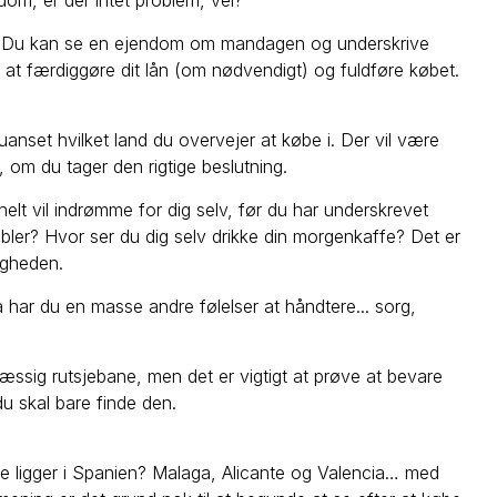
ndom, er der intet problem, vel?
t. Du kan se en ejendom om mandagen og underskrive
l at færdiggøre dit lån (om nødvendigt) og fuldføre købet.
nset hvilket land du overvejer at købe i. Der vil være
 om du tager den rigtige beslutning.
t vil indrømme for dig selv, før du har underskrevet
bler? Hvor ser du dig selv drikke din morgenkaffe? Det er
ligheden.
har du en masse andre følelser at håndtere... sorg,
ssig rutsjebane, men det er vigtigt at prøve at bevare
u skal bare finde den.
lle ligger i Spanien? Malaga, Alicante og Valencia… med