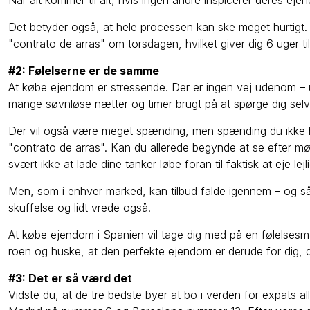
Når alt kommer til alt, hvis ingen andre inspicerer deres eje
Det betyder også, at hele processen kan ske meget hurtig
"contrato de arras" om torsdagen, hvilket giver dig 6 uger ti
#2: Følelserne er de samme
At købe ejendom er stressende. Der er ingen vej udenom – ua
mange søvnløse nætter og timer brugt på at spørge dig selv,
Der vil også være meget spænding, men spænding du ikke hel
"contrato de arras". Kan du allerede begynde at se efter mø
svært ikke at lade dine tanker løbe foran til faktisk at eje lej
Men, som i enhver marked, kan tilbud falde igennem – og så 
skuffelse og lidt vrede også.
At købe ejendom i Spanien vil tage dig med på en følelsesmæ
roen og huske, at den perfekte ejendom er derude for dig, d
#3: Det er så værd det
Vidste du, at de tre bedste byer at bo i verden for expats a