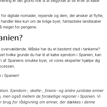
ning er det grund nok til at begynde at se efter at købe
t for digitale nomader, rejsende og dem, der ønsker at flytte,
 handler ikke kun om de livlige byer, fantastiske landskaber
så meget for pengene.
panien?
s overvældende. Måske har du et bestemt sted i tankerne?
anset hvilke grunde du har til at købe ejendom i Spanien, kan
i en af Spaniens smukke byer, vil vores eksperter hjælpe dig
ocessen.
m i Spanien!
tion. Ejendom-, skatte-, finans- og andre juridiske emner
on, men også mellem de forskellige regioner i Spanien. Vi
har brug for rådgivning om emner, der dækkes i denne