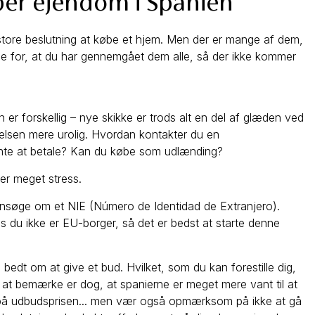
øber ejendom i Spanien
store beslutning at købe et hjem. Men der er mange af dem,
ge for, at du har gennemgået dem alle, så der ikke kommer
er forskellig – nye skikke er trods alt en del af glæden ved
velsen mere urolig. Hvordan kontakter du en
nte at betale? Kan du købe som udlænding?
ger meget stress.
 ansøge om et NIE (Número de Identidad de Extranjero).
is du ikke er EU-borger, så det er bedst at starte denne
ve bedt om at give et bud. Hvilket, som du kan forestille dig,
 at bemærke er dog, at spanierne er meget mere vant til at
d på udbudsprisen... men vær også opmærksom på ikke at gå