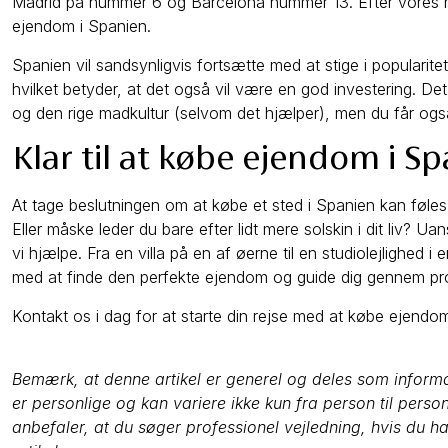
Madrid på nummer 6 og Barcelona nummer 13. Efter vores me
ejendom i Spanien.
Spanien vil sandsynligvis fortsætte med at stige i popularite
hvilket betyder, at det også vil være en god investering. Det
og den rige madkultur (selvom det hjælper), men du får og
Klar til at købe ejendom i S
At tage beslutningen om at købe et sted i Spanien kan føle
Eller måske leder du bare efter lidt mere solskin i dit liv? U
vi hjælpe. Fra en villa på en af øerne til en studiolejlighed 
med at finde den perfekte ejendom og guide dig gennem pr
Kontakt os i dag for at starte din rejse med at købe ejendo
Bemærk, at denne artikel er generel og deles som informa
er personlige og kan variere ikke kun fra person til pers
anbefaler, at du søger professionel vejledning, hvis du 