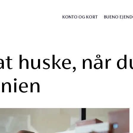
KONTO OG KORT
BUENO EJEN
 at huske, når 
anien