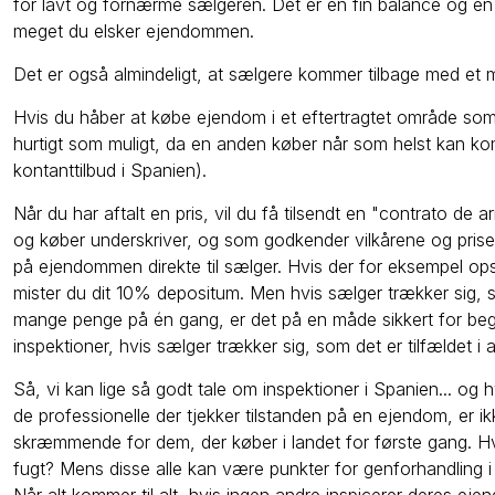
for lavt og fornærme sælgeren. Det er en fin balance og en
meget du elsker ejendommen.
Det er også almindeligt, at sælgere kommer tilbage med et m
Hvis du håber at købe ejendom i et eftertragtet område som 
hurtigt som muligt, da en anden køber når som helst kan komm
kontanttilbud i Spanien).
Når du har aftalt en pris, vil du få tilsendt en "contrato d
og køber underskriver, og som godkender vilkårene og pris
på ejendommen direkte til sælger. Hvis der for eksempel opst
mister du dit 10% depositum. Men hvis sælger trækker sig, s
mange penge på én gang, er det på en måde sikkert for begg
inspektioner, hvis sælger trækker sig, som det er tilfældet i 
Så, vi kan lige så godt tale om inspektioner i Spanien... og 
de professionelle der tjekker tilstanden på en ejendom, er i
skræmmende for dem, der køber i landet for første gang.
fugt? Mens disse alle kan være punkter for genforhandling i 