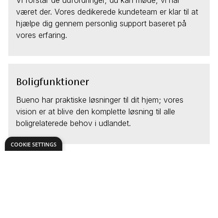
Vi forstår de udfordringer, du kan møde, vi har
været der. Vores dedikerede kundeteam er klar til at
hjælpe dig gennem personlig support baseret på
vores erfaring.
Boligfunktioner
Bueno har praktiske løsninger til dit hjem; vores
vision er at blive den komplette løsning til alle
boligrelaterede behov i udlandet.
COOKIE SETTINGS
ENKEL OG GENNEMSIGTIGT PRISER
29 € i 3 måneder eller 99 € årligt