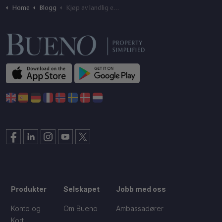
Home
Blogg
Kjøp av landlig eiendom eller jordbruksland i Spania
Produkter
Selskapet
Jobb med oss
Konto og
Om Bueno
Ambassadører
Kort