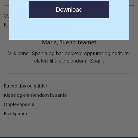
Download
09 mai 2023
Kjøpe og eie eiendom i Spania
Maria, Bueno-teamet
Vi kjenner Spania og har opplevd oppturer og nedturer
relatert til å eie eiendom i Spania
Bueno tips og guider
Kjøpe og eie eiendom i Spania
Opplev Spania
Bo i Spania