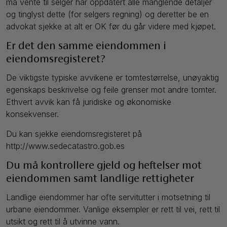
må vente til selger har oppdatert alle manglende detaljer
og tinglyst dette (for selgers regning) og deretter be en
advokat sjekke at alt er OK før du går videre med kjøpet.
Er det den samme eiendommen i
eiendomsregisteret?
De viktigste typiske avvikene er tomtestørrelse, unøyaktig
egenskaps beskrivelse og feile grenser mot andre tomter.
Ethvert avvik kan få juridiske og økonomiske
konsekvenser.
Du kan sjekke eiendomsregisteret på
http://www.sedecatastro.gob.es
Du må kontrollere gjeld og heftelser mot
eiendommen samt landlige rettigheter
Landlige eiendommer har ofte servitutter i motsetning til
urbane eiendommer. Vanlige eksempler er rett til vei, rett til
utsikt og rett til å utvinne vann.