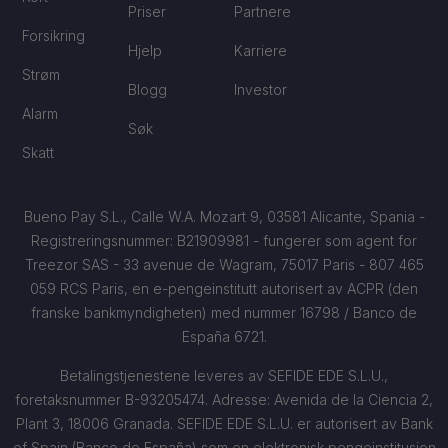
Priser
Partnere
Forsikring
Hjelp
Karriere
Strøm
Blogg
Investor
Alarm
Søk
Skatt
Bueno Pay S.L., Calle W.A. Mozart 9, 03581 Alicante, Spania -
Registreringsnummer: B21909981 - fungerer som agent for
Treezor SAS - 33 avenue de Wagram, 75017 Paris - 807 465
059 RCS Paris, en e-pengeinstitutt autorisert av ACPR (den
franske bankmyndigheten) med nummer 16798 / Banco de
España 6721.
Betalingstjenestene leveres av SEFIDE EDE S.L.U.,
foretaksnummer B-93205474. Adresse: Avenida de la Ciencia 2,
Plant 3, 18006 Granada. SEFIDE EDE S.L.U. er autorisert av Bank
of Spain (Banco de España) som en elektronisk pengeinstitusjon