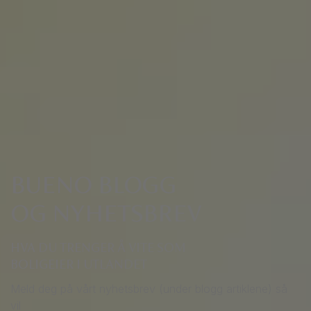
BUENO BLOGG
OG NYHETSBREV
HVA DU TRENGER Å VITE SOM
BOLIGEIER I UTLANDET
Meld deg på vårt nyhetsbrev (under blogg artiklene) så
vil