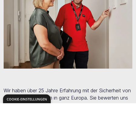
Wir haben über 25 Jahre Erfahrung mit der Sicherheit von
über 650.000 Kunden in ganz Europa. Sie bewerten uns
COOKIE-EINSTELLUNGEN
mit 4,8/5 Sternen für unseren Kundenservice. Mit unserer
eigenen Alarmempfangszentrale, einem Rundum-Service
und modernster Technologie bieten wir eine sofortige
Reaktion auf jede Art von Alarm.