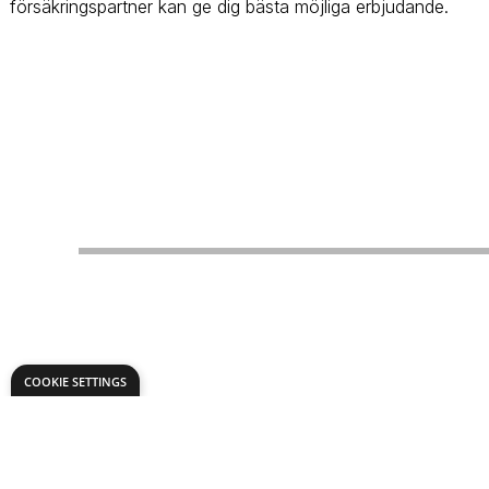
försäkringspartner kan ge dig bästa möjliga erbjudande.
COOKIE SETTINGS
Home
Fastighetslosningar
Forsakring-bil