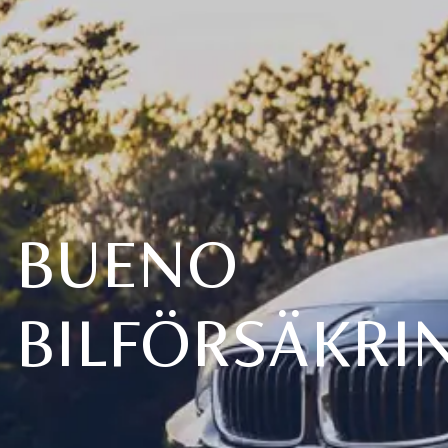
BUENO
BILFÖRSÄKRI